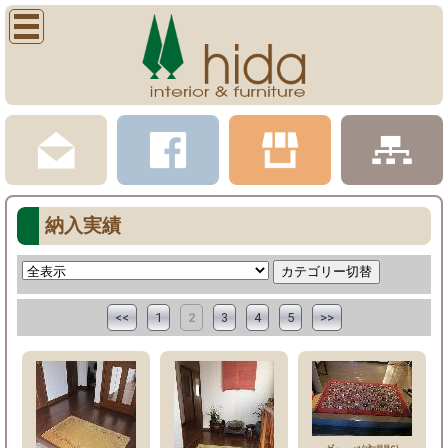
納入実績
<<
1
2
3
4
5
>>