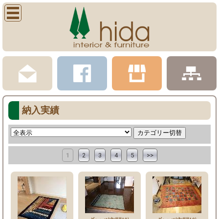
納入実績
1
2
3
4
5
>>