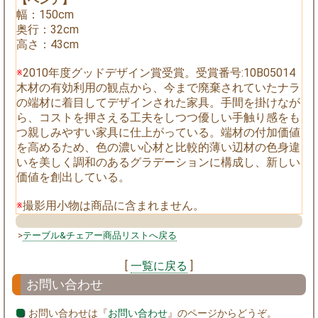
幅：150cm
奥行：32cm
高さ：43cm
※
2010年度グッドデザイン賞受賞。受賞番号:10B05014
木材の有効利用の観点から、今まで廃棄されていたナラ
の端材に着目してデザインされた家具。手間を掛けなが
ら、コストを押さえる工夫をしつつ優しい手触り感をも
つ親しみやすい家具に仕上がっている。端材の付加価値
を高めるため、色の濃い心材と比較的薄い辺材の色身違
いを美しく調和のあるグラデーションに構成し、新しい
価値を創出している。
※
撮影用小物は商品に含まれません。
>
テーブル&チェアー商品リストへ戻る
[
一覧に戻る
]
お問い合わせ
お問い合わせは『
お問い合わせ
』のページからどうぞ。