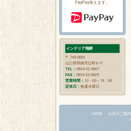
PayPay使えます。
インテリア飛騨
〒 745-0001
山口県周南市辻町6-11
TEL：
0834-32-0807
FAX：
0834-32-0829
営業時間：
10：00～18：00
定休日：
毎週水曜日
HOME
お店のご案